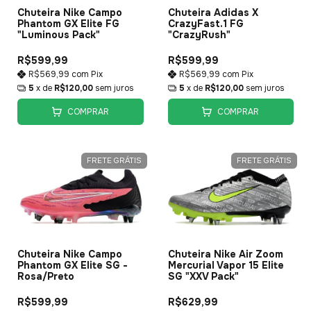
Chuteira Nike Campo
Chuteira Adidas X
Phantom GX Elite FG
CrazyFast.1 FG
"Luminous Pack"
"CrazyRush"
R$599,99
R$599,99
R$569,99
com
Pix
R$569,99
com
Pix
5
x de
R$120,00
sem juros
5
x de
R$120,00
sem juros
COMPRAR
COMPRAR
FRETE GRÁTIS
FRETE GRÁTIS
Chuteira Nike Campo
Chuteira Nike Air Zoom
Phantom GX Elite SG -
Mercurial Vapor 15 Elite
Rosa/Preto
SG "XXV Pack"
R$599,99
R$629,99