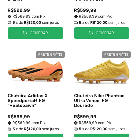
R$599,99
R$599,99
R$569,99
com
Pix
R$569,99
com
Pix
5
x de
R$120,00
sem juros
5
x de
R$120,00
sem juros
COMPRAR
COMPRAR
FRETE GRÁTIS
FRETE GRÁTIS
Chuteira Adidas X
Chuteira Nike Phantom
Speedportal+ FG
Ultra Venom FG -
"Heatspawn"
Dourado
R$599,99
R$599,99
R$569,99
com
Pix
R$569,99
com
Pix
5
x de
R$120,00
sem juros
5
x de
R$120,00
sem juros