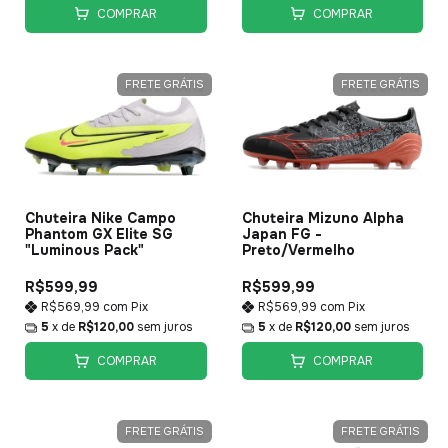
COMPRAR
COMPRAR
FRETE GRÁTIS
FRETE GRÁTIS
Chuteira Nike Campo
Chuteira Mizuno Alpha
Phantom GX Elite SG
Japan FG -
"Luminous Pack"
Preto/Vermelho
R$599,99
R$599,99
R$569,99
com
Pix
R$569,99
com
Pix
5
x de
R$120,00
sem juros
5
x de
R$120,00
sem juros
COMPRAR
COMPRAR
FRETE GRÁTIS
FRETE GRÁTIS