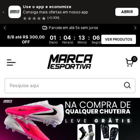
Use o app e economize
ABRIR
Consiga mais ofertas em nosso app
(+5.000)
Parcele em até 5x sem juros
8/8 até R$ 300,00
01
:
04
:
13
:
05
VER PRODUTOS
OFF
Dia(s)
Hora(s)
Min(s)
Seg(s)
0