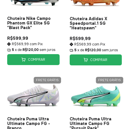
Chuteira Nike Campo
Chuteira Adidas X
Phantom GX Elite SG
Speedportal.1 SG
"Blast Pack"
"Heatspawn"
R$599,99
R$599,99
R$569,99
com
Pix
R$569,99
com
Pix
5
x de
R$120,00
sem juros
5
x de
R$120,00
sem juros
COMPRAR
COMPRAR
FRETE GRÁTIS
FRETE GRÁTIS
Chuteira Puma Ultra
Chuteira Puma Ultra
Ultimate Campo FG -
Ultimate Campo FG
Branco
"Pursuit Pack"