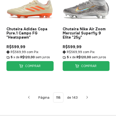
Chuteira Adidas Copa
Chuteira Nike Air Zoom
Pure.1 Campo FG
Mercurial Superfly 9
"Heatspawn"
Elite "25y"
R$599,99
R$599,99
R$569,99
com
Pix
R$569,99
com
Pix
5
x de
R$120,00
sem juros
5
x de
R$120,00
sem juros
COMPRAR
COMPRAR
Página
de 143