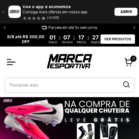
Use o app e economize
ABRIR
Consiga mais ofertas em nosso app
(+5.000)
Parcele em até 5x sem juros
8/8 até R$ 300,00
01
:
07
:
17
:
26
VER PRODUTOS
OFF
Dia(s)
Hora(s)
Min(s)
Seg(s)
0