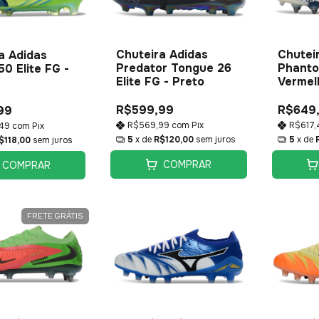
Chuteira Adidas
Chutei
a Adidas
Predator Tongue 26
Phantom
50 Elite FG -
Elite FG - Preto
Vermel
R$599,99
R$649
99
R$569,99
com
Pix
R$617
,49
com
Pix
5
x de
R$120,00
sem juros
5
x de
$118,00
sem juros
COMPRAR
COMPRAR
FRETE GRÁTIS