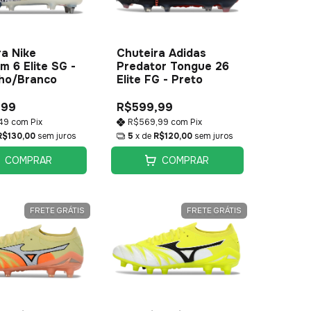
ra Nike
Chuteira Adidas
 6 Elite SG -
Predator Tongue 26
ho/Branco
Elite FG - Preto
,99
R$599,99
,49
com
Pix
R$569,99
com
Pix
R$130,00
sem juros
5
x de
R$120,00
sem juros
COMPRAR
COMPRAR
FRETE GRÁTIS
FRETE GRÁTIS