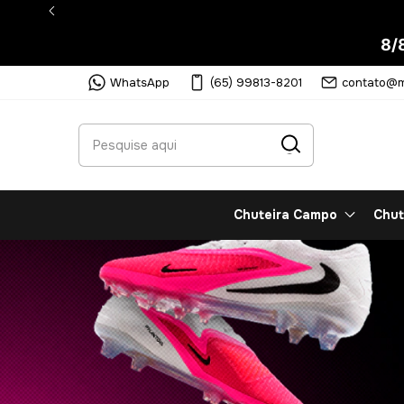
Parcele em até 5x sem juros
8/
WhatsApp
(65) 99813-8201
contato@m
Chuteira Campo
Chut