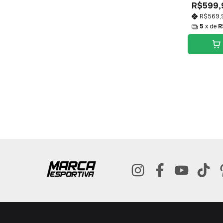
R$599,
R$569,
5
x de
R