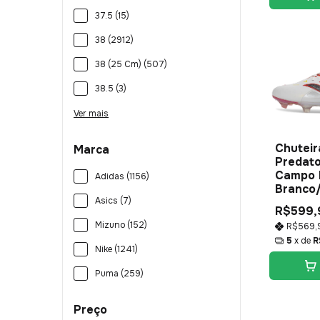
37.5 (15)
38 (2912)
38 (25 Cm) (507)
38.5 (3)
Ver mais
Chuteir
Marca
Predato
Campo 
Adidas (1156)
Branco
Asics (7)
R$599,
Mizuno (152)
R$569,
5
x de
R
Nike (1241)
Puma (259)
Preço