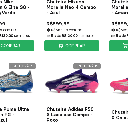
a Nike
Chuteira Mizuno
Chutei
 6 Elite SG -
Morelia Neo 4 Campo
Moreli
/Verde
- Azul
- Amar
99
R$599,99
R$599
49
com
Pix
R$569,99
com
Pix
R$569
$130,00
sem juros
5
x de
R$120,00
sem juros
5
x de
COMPRAR
COMPRAR
FRETE GRÁTIS
FRETE GRÁTIS
a Puma Ultra
Chuteira Adidas F50
Chutei
n FG -
X Laceless Campo -
X Camp
zul
Roxo