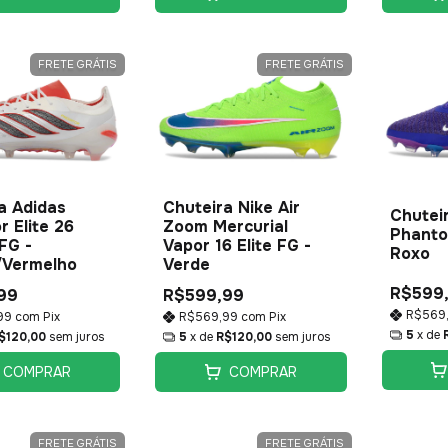
FRETE GRÁTIS
FRETE GRÁTIS
a Adidas
Chuteira Nike Air
Chutei
r Elite 26
Zoom Mercurial
Phantom
FG -
Vapor 16 Elite FG -
Roxo
/Vermelho
Verde
R$599
99
R$599,99
R$569
99
com
Pix
R$569,99
com
Pix
5
x de
$120,00
sem juros
5
x de
R$120,00
sem juros
COMPRAR
COMPRAR
FRETE GRÁTIS
FRETE GRÁTIS