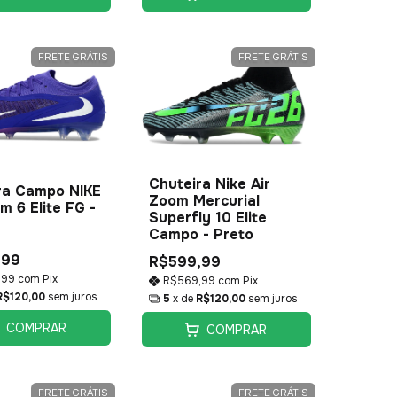
FRETE GRÁTIS
FRETE GRÁTIS
Chuteira Nike Air
ra Campo NIKE
Zoom Mercurial
 6 Elite FG -
Superfly 10 Elite
Campo - Preto
,99
R$599,99
,99
com
Pix
R$569,99
com
Pix
R$120,00
sem juros
5
x de
R$120,00
sem juros
COMPRAR
COMPRAR
FRETE GRÁTIS
FRETE GRÁTIS