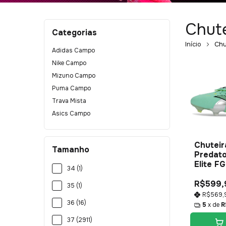
Chut
Categorias
Início
Chu
Adidas Campo
Nike Campo
Mizuno Campo
Puma Campo
Trava Mista
Asics Campo
Chuteir
Tamanho
Predato
Elite FG
34 (1)
R$599,
35 (1)
R$569,
36 (16)
5
x de
R
37 (2911)