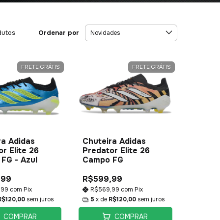
Ordenar por
dutos
FRETE GRÁTIS
FRETE GRÁTIS
ra Adidas
Chuteira Adidas
r Elite 26
Predator Elite 26
FG - Azul
Campo FG
,99
R$599,99
,99
com
Pix
R$569,99
com
Pix
R$120,00
sem juros
5
x de
R$120,00
sem juros
COMPRAR
COMPRAR