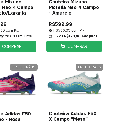
ra Mizuno
Chuteira Mizuno
a Neo 4 Campo
Morelia Neo 4 Campo
elo/Laranja
- Amarelo
,99
R$599,99
,99
com
Pix
R$569,99
com
Pix
R$120,00
sem juros
5
x de
R$120,00
sem juros
COMPRAR
COMPRAR
FRETE GRÁTIS
FRETE GRÁTIS
Chuteira Adidas F50
ra Adidas F50
X Campo "Messi"
o - Rosa