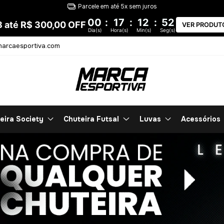
00
:
17
:
12
:
51
8 até R$ 300,00 OFF
VER PRODUT
Dia(s)
Hora(s)
Min(s)
Seg(s)
arcaesportiva.com
eira Society
Chuteira Futsal
Luvas
Acessórios