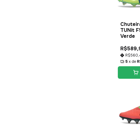
Chuteir
TUNit F
Verde
R$589,
R$560
5
x de
R