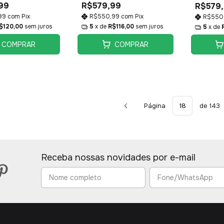
99
R$579,99
R$579
99
com
Pix
R$550,99
com
Pix
R$550
$120,00
sem juros
5
x de
R$116,00
sem juros
5
x de
COMPRAR
COMPRAR
Página
de 143
Receba nossas novidades por e-mail