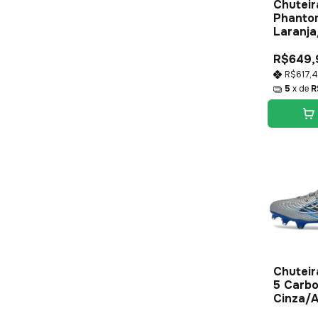
Chuteir
Phantom
Laranja
R$649,
R$617,
5
x de
R
Chuteir
5 Carbo
Cinza/A