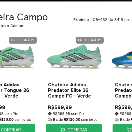
eira Campo
Exibindo 409-432 de 3419 pro
teira Campo
FRETE GRÁTIS
FRETE GRÁTIS
a Adidas
Chuteira Adidas
Chutei
r Tongue 26
Predator Elite 26
Predato
 - Verde
Campo FG - Verde
Campo 
99
R$599,99
R$599
99
com
Pix
R$569,99
com
Pix
R$569
$120,00
sem juros
5
x de
R$120,00
sem juros
5
x de
COMPRAR
COMPRAR