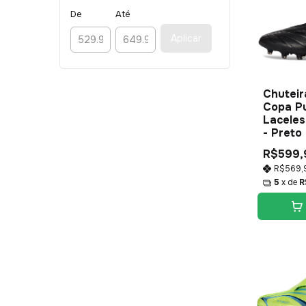
De
Até
Aplicar
Chuteir
Copa P
Laceles
- Preto
R$599,
R$569,
5
x de
R