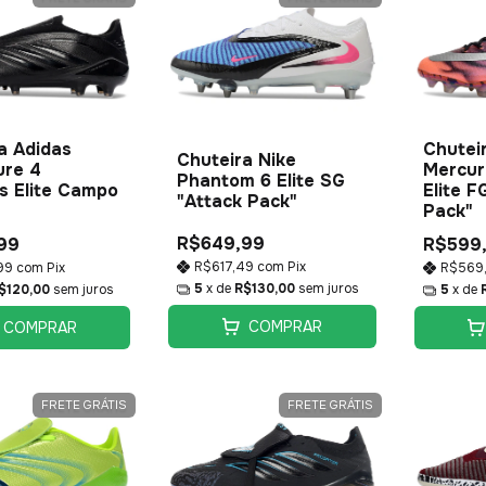
a Adidas
Chutei
Chuteira Nike
ure 4
Mercuri
Phantom 6 Elite SG
s Elite Campo
Elite F
"Attack Pack"
Pack"
R$649,99
99
R$599
R$617,49
com
Pix
99
com
Pix
R$569
5
x de
R$130,00
sem juros
$120,00
sem juros
5
x de
COMPRAR
COMPRAR
FRETE GRÁTIS
FRETE GRÁTIS