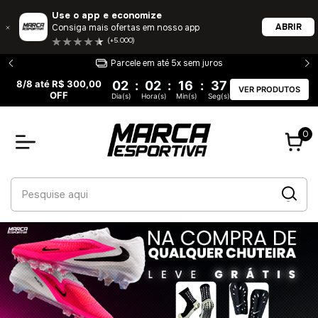
Use o app e economize
ABRIR
Consiga mais ofertas em nosso app
(+5.000)
Entrega 100% garantida
8/8 até R$ 300,00
02
:
02
:
16
:
36
VER PRODUTOS
OFF
Dia(s)
Hora(s)
Min(s)
Seg(s)
0