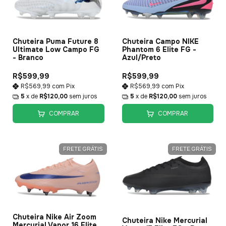
Chuteira Puma Future 8
Chuteira Campo NIKE
Ultimate Low Campo FG
Phantom 6 Elite FG -
- Branco
Azul/Preto
R$599,99
R$599,99
R$569,99
com
Pix
R$569,99
com
Pix
5
x de
R$120,00
sem juros
5
x de
R$120,00
sem juros
COMPRAR
COMPRAR
FRETE GRÁTIS
FRETE GRÁTIS
Chuteira Nike Air Zoom
Chuteira Nike Mercurial
Mercurial Vapor 16 Elite