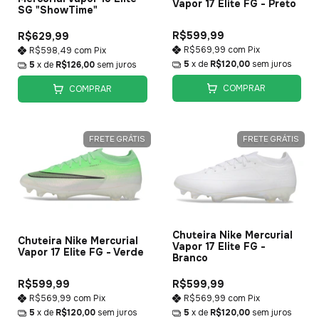
Vapor 17 Elite FG - Preto
SG "ShowTime"
R$599,99
R$629,99
R$569,99
com
Pix
R$598,49
com
Pix
5
x de
R$120,00
sem juros
5
x de
R$126,00
sem juros
COMPRAR
COMPRAR
FRETE GRÁTIS
FRETE GRÁTIS
Chuteira Nike Mercurial
Chuteira Nike Mercurial
Vapor 17 Elite FG -
Vapor 17 Elite FG - Verde
Branco
R$599,99
R$599,99
R$569,99
com
Pix
R$569,99
com
Pix
5
x de
R$120,00
sem juros
5
x de
R$120,00
sem juros