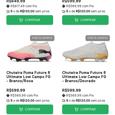
R$649,99
R$599,99
R$617,49
com
Pix
R$569,99
com
Pix
5
x de
R$130,00
sem juros
5
x de
R$120,00
sem juros
COMPRAR
COMPRAR
FRETE GRÁTIS
FRETE GRÁTIS
Chuteira Puma Future 8
Chuteira Puma Future 8
Ultimate Low Campo FG
Ultimate Low Campo FG
- Branco/Rosa
- Branco/Dourado
R$599,99
R$599,99
R$569,99
com
Pix
R$569,99
com
Pix
5
x de
R$120,00
sem juros
5
x de
R$120,00
sem juros
COMPRAR
COMPRAR