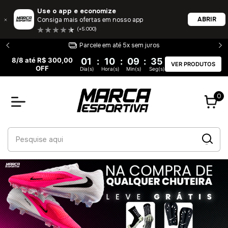
Use o app e economize
ABRIR
Consiga mais ofertas em nosso app
(+5.000)
em até 5x sem juros
Entrega 100% garanti
8/8 até R$ 300,00
01
:
10
:
09
:
34
VER PRODUTOS
OFF
Dia(s)
Hora(s)
Min(s)
Seg(s)
0