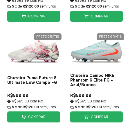
R$569,99
com
Pix
R$569,99
com
Pix
5
x de
R$120,00
sem juros
5
x de
R$120,00
sem juros
COMPRAR
COMPRAR
FRETE GRÁTIS
FRETE GRÁTIS
Chuteira Campo NIKE
Chuteira Puma Future 8
Phantom 6 Elite FG -
Ultimate Low Campo FG
Azul/Branco
R$599,99
R$599,99
R$569,99
com
Pix
R$569,99
com
Pix
5
x de
R$120,00
sem juros
5
x de
R$120,00
sem juros
COMPRAR
COMPRAR