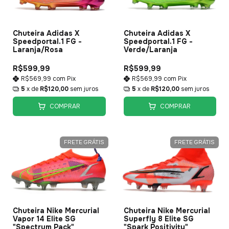
Chuteira Adidas X
Chuteira Adidas X
Speedportal.1 FG -
Speedportal.1 FG -
Laranja/Rosa
Verde/Laranja
R$599,99
R$599,99
R$569,99
com
Pix
R$569,99
com
Pix
5
x de
R$120,00
sem juros
5
x de
R$120,00
sem juros
COMPRAR
COMPRAR
FRETE GRÁTIS
FRETE GRÁTIS
Chuteira Nike Mercurial
Chuteira Nike Mercurial
Vapor 14 Elite SG
Superfly 8 Elite SG
"Spectrum Pack"
"Spark Positivity"