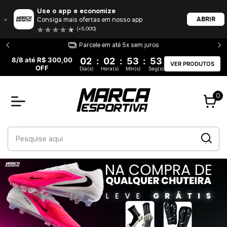
Use o app e economize
ABRIR
Consiga mais ofertas em nosso app
(+5.000)
juros
Entrega 100% garantida
8/8 até R$ 300,00
02
:
02
:
53
:
52
VER PRODUTOS
OFF
Dia(s)
Hora(s)
Min(s)
Seg(s)
0