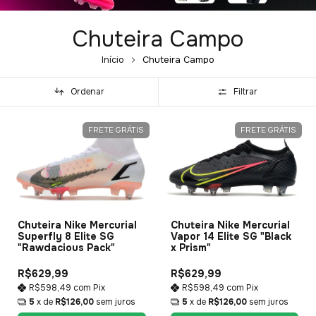
Chuteira Campo
Início
Chuteira Campo
Ordenar
Filtrar
FRETE GRÁTIS
FRETE GRÁTIS
Chuteira Nike Mercurial
Chuteira Nike Mercurial
Superfly 8 Elite SG
Vapor 14 Elite SG "Black
"Rawdacious Pack"
x Prism"
R$629,99
R$629,99
R$598,49
com
Pix
R$598,49
com
Pix
5
x de
R$126,00
sem juros
5
x de
R$126,00
sem juros