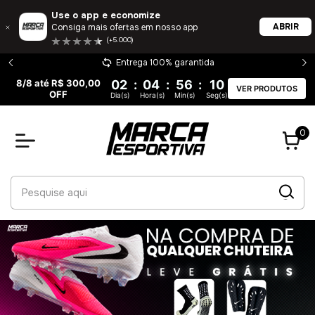
Use o app e economize
ABRIR
Consiga mais ofertas em nosso app
(+5.000)
Entrega 100% garantida
8/8 até R$ 300,00
02
:
04
:
56
:
09
VER PRODUTOS
OFF
Dia(s)
Hora(s)
Min(s)
Seg(s)
0