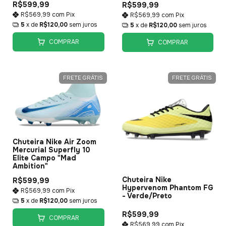
R$599,99
R$599,99
R$569,99
com
Pix
R$569,99
com
Pix
5
x de
R$120,00
sem juros
5
x de
R$120,00
sem juros
COMPRAR
COMPRAR
FRETE GRÁTIS
FRETE GRÁTIS
Chuteira Nike Air Zoom
Mercurial Superfly 10
Elite Campo "Mad
Ambition"
Chuteira Nike
R$599,99
Hypervenom Phantom FG
R$569,99
com
Pix
- Verde/Preto
5
x de
R$120,00
sem juros
R$599,99
COMPRAR
R$569,99
com
Pix