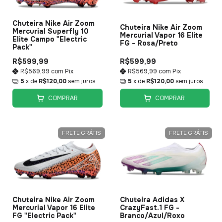
Chuteira Nike Air Zoom
Chuteira Nike Air Zoom
Mercurial Superfly 10
Mercurial Vapor 16 Elite
Elite Campo "Electric
FG - Rosa/Preto
Pack"
R$599,99
R$599,99
R$569,99
com
Pix
R$569,99
com
Pix
5
x de
R$120,00
sem juros
5
x de
R$120,00
sem juros
COMPRAR
COMPRAR
FRETE GRÁTIS
FRETE GRÁTIS
Chuteira Nike Air Zoom
Chuteira Adidas X
Mercurial Vapor 16 Elite
CrazyFast.1 FG -
FG "Electric Pack"
Branco/Azul/Roxo