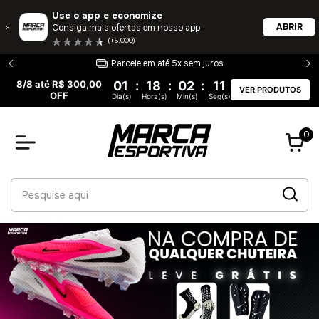
Use o app e economize
ABRIR
Consiga mais ofertas em nosso app
(+5.000)
Entrega 100% garantida
8/8 até R$ 300,00
01
:
18
:
02
:
11
VER PRODUTOS
OFF
Dia(s)
Hora(s)
Min(s)
Seg(s)
0